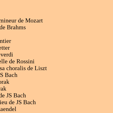
 mineur de Mozart
 de Brahms
ntier
tter
everdi
elle de Rossini
sa choralis de Liszt
JS Bach
orak
rak
 de JS Bach
hieu de JS Bach
aendel