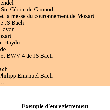
aendel
e Ste Cécile de Gounod
s et la messe du couronnement de Mozart
de JS Bach
 Haydn
ozart
de Haydn
ude
 et BWV 4 de JS Bach
Bach
 Philipp Emanuel Bach
a…
Exemple d'enregistrement